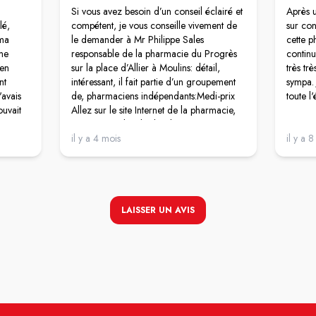
Si vous avez besoin d’un conseil éclairé et
Après u
lé,
compétent, je vous conseille vivement de
sur con
 ma
le demander à Mr Philippe Sales
cette p
 me
responsable de la pharmacie du Progrès
continu
 en
sur la place d’Allier à Moulins: détail,
très trè
nt
intéressant, il fait partie d’un groupement
sympa.
'avais
de, pharmaciens indépendants:Medi-prix
toute l
ouvait
Allez sur le site Internet de la pharmacie,
te
vous aurez plus de détails.
t
Mr Sales par ailleurs est une personne très
il y a 4 mois
il y a 
e à la
agréable avec beaucoup d’empathie pour
les personnes qui viennent lui demander
des conseils ;il a débarrassé ma mère
d’un mal aux jambes qu’ aucun médecin
n’avait pu soulager. Autant vous dire que
LAISSER UN AVIS
je recommande vivement cette
pharmacie, et je lui mets sans hésiter, cinq
étoiles !