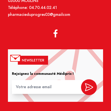
03000 MOULINS
Téléphone:
04.70.44.02.41
pharmacieduprogres03@gmailcom
NEWSLETTER
Rejoignez la communauté Médiprix !