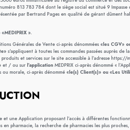
 5000 euros immatriculée au registre du commerce et des soc
 numéro 813 783 784 dont le siège social est situé 9 Impasse 
sentée par Bertrand Pages en qualité de gérant dûment habi
e
«MEDIPRIX »
.
itions Générales de Vente ci-après dénommées
«les CGV» ou
te»
s'appliquent à toutes les commandes passées auprès de l
produits et services sur le site accessible à l’adresse
https://m
»
et / ou sur
l’application
MEDPRIX ci-après dénommé « l’Appl
s ou morale, ci-après dénommé
«le(s) Client(s)» ou «Les Uti
UCTION
 et une Application proposant l’accès à différentes fonctionna
s en pharmacie, la recherche de pharmacies les plus proches, 