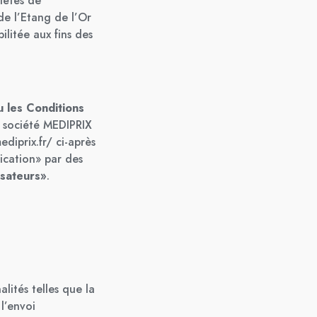
iétés de
de l’Etang de l’Or
litée aux fins des
 les Conditions
a société MEDIPRIX
ediprix.fr/
ci-après
ication» par des
lisateurs»
.
lités telles que la
l’envoi