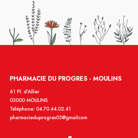
PHARMACIE DU PROGRES - MOULINS
61 Pl. d'Allier
03000 MOULINS
Téléphone:
04.70.44.02.41
pharmacieduprogres03@gmailcom