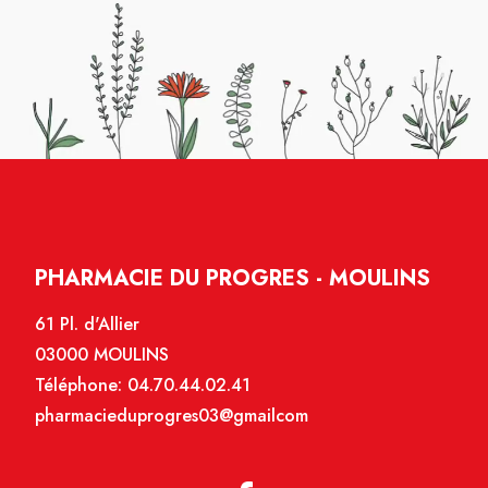
PHARMACIE DU PROGRES - MOULINS
61 Pl. d'Allier
03000 MOULINS
Téléphone:
04.70.44.02.41
pharmacieduprogres03@gmailcom