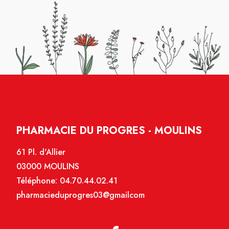
PHARMACIE DU PROGRES - MOULINS
61 Pl. d'Allier
03000 MOULINS
Téléphone:
04.70.44.02.41
pharmacieduprogres03@gmailcom