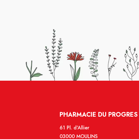
PHARMACIE DU PROGRES 
61 Pl. d'Allier
03000 MOULINS