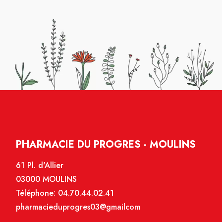
PHARMACIE DU PROGRES - MOULINS
61 Pl. d'Allier
03000 MOULINS
Téléphone:
04.70.44.02.41
pharmacieduprogres03@gmailcom