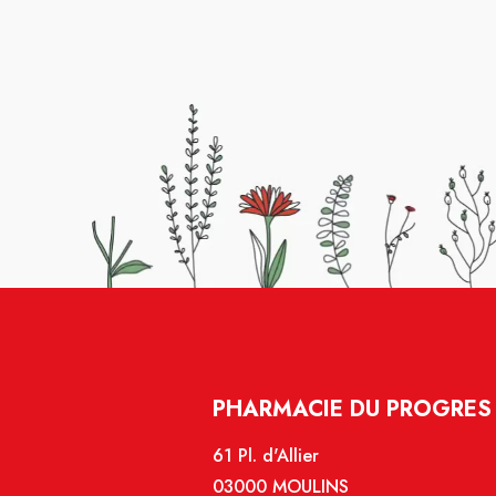
PHARMACIE DU PROGRES 
61 Pl. d'Allier
03000 MOULINS