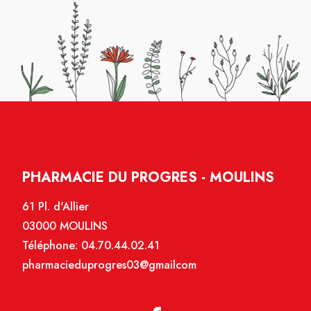
PHARMACIE DU PROGRES - MOULINS
61 Pl. d'Allier
03000 MOULINS
Téléphone:
04.70.44.02.41
pharmacieduprogres03@gmailcom