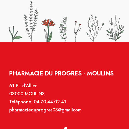
PHARMACIE DU PROGRES - MOULINS
61 Pl. d'Allier
03000 MOULINS
Téléphone:
04.70.44.02.41
pharmacieduprogres03@gmailcom