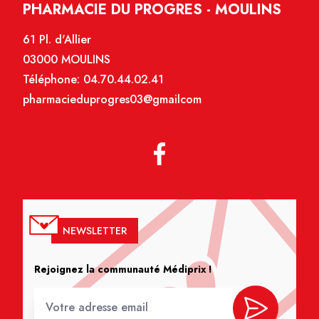
PHARMACIE DU PROGRES - MOULINS
61 Pl. d'Allier
03000 MOULINS
Téléphone:
04.70.44.02.41
pharmacieduprogres03@gmailcom
NEWSLETTER
Rejoignez la communauté Médiprix !