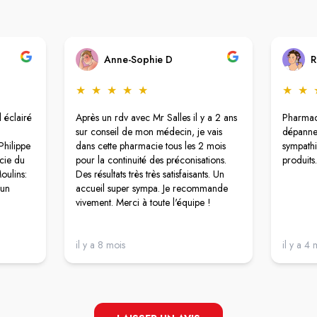
Anne-Sophie D
R
★
★
★
★
★
★
★
 éclairé
Après un rdv avec Mr Salles il y a 2 ans
Pharmaci
sur conseil de mon médecin, je vais
dépanner
Philippe
dans cette pharmacie tous les 2 mois
sympathi
cie du
pour la continuité des préconisations.
produits.
oulins:
Des résultats très très satisfaisants. Un
’un
accueil super sympa. Je recommande
vivement. Merci à toute l'équipe !
étails.
il y a 8 mois
il y a 4 
rsonne
qui
ls ;il a
aux