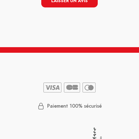
LAISSER UN AVIS
it pu
e
iter,
Paiement 100% sécurisé