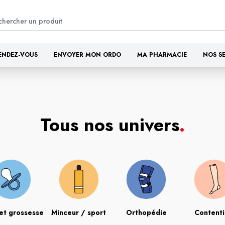
ENDEZ-VOUS
ENVOYER MON ORDO
MA PHARMACIE
NOS S
Tous nos univers
.
et grossesse
Minceur / sport
Orthopédie
Content