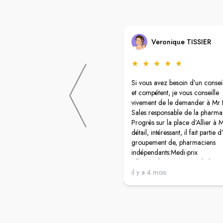
Veronique TISSIER
★
★
★
★
★
Si vous avez besoin d’un conseil
et compétent, je vous conseille
vivement de le demander à Mr 
Sales responsable de la pharma
Progrès sur la place d’Allier à M
détail, intéressant, il fait partie d
groupement de, pharmaciens
indépendants:Medi-prix
Allez sur le site Internet de la
pharmacie, vous aurez plus de d
il y a 4 mois
Mr Sales par ailleurs est une pe
très agréable avec beaucoup
d’empathie pour les personnes 
viennent lui demander des consei
débarrassé ma mère d’un mal 