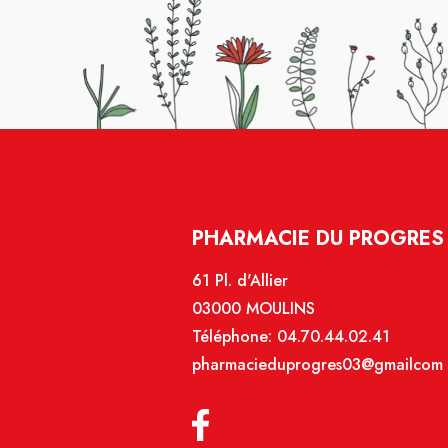
PHARMACIE DU PROGRES 
61 Pl. d'Allier
03000 MOULINS
Téléphone:
04.70.44.02.41
pharmacieduprogres03@gmailcom