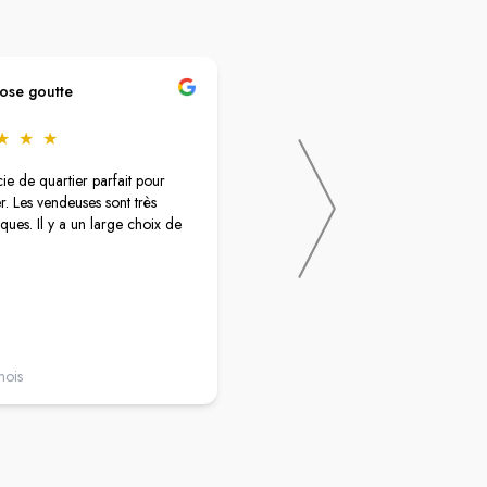
ose goutte
Aurélien LLAVE
★
★
★
★
★
★
★
★
e de quartier parfait pour
Pharmacie au top !
. Les vendeuses sont très
Mr Salles à trouvé une solution à no
ques. Il y a un large choix de
problème d’oubli de médicaments s
ordonnance sécurisée !
Il nous a trouvé un médecin de gar
rdv rapide en - de 10min, et tout es
rentré dans l’ordre.
Un grand merci !
Allez-y les yeux fermés.
mois
il y a 9 mois